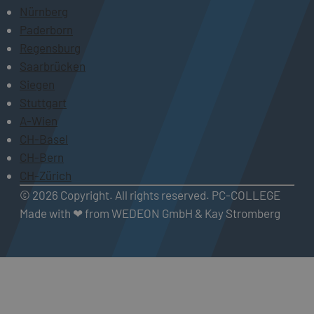
Nürnberg
Paderborn
Regensburg
Saarbrücken
Siegen
Stuttgart
A-Wien
CH-Basel
CH-Bern
CH-Zürich
© 2026 Copyright. All rights reserved. PC-COLLEGE
Made with ❤ from WEDEON GmbH & Kay Stromberg