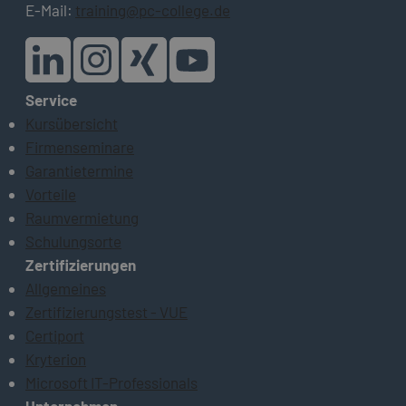
E-Mail:
training@pc-college.de
Service
Kursübersicht
Firmenseminare
Garantietermine
Vorteile
Raumvermietung
Schulungsorte
Zertifizierungen
Allgemeines
Zertifizierungstest - VUE
Certiport
Kryterion
Microsoft IT-Professionals