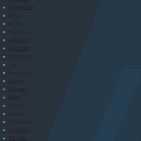
Düsseldorf
Erfurt
Essen
Frankfurt
Freiburg
Hamburg
Hannover
Jena
Karlsruhe
Kassel
Koblenz
Köln
Krefeld
Leipzig
Mannheim
München
Münster