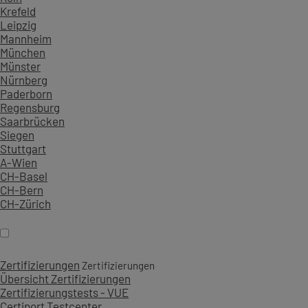
Krefeld
Leipzig
Mannheim
München
Münster
Nürnberg
Paderborn
Regensburg
Saarbrücken
Siegen
Stuttgart
A-Wien
CH-Basel
CH-Bern
CH-Zürich
Zertifizierungen
Zertifizierungen
Übersicht Zertifizierungen
Zertifizierungstests - VUE
Certiport Testcenter