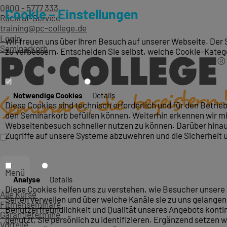
0800 - 5777 333
Cookie – Einstellungen
Rückruf-Service
training@pc-college.de
Login
Wir freuen uns über Ihren Besuch auf unserer Webseite. Der 
Seminarkorb
zu verbessern. Entscheiden Sie selbst, welche Cookie-Kateg
Notwendige Cookies
Details
Diese Cookies sind technisch erforderlich und für den Betri
den Seminarkorb befüllen können. Weiterhin erkennen wir mit
Webseitenbesuch schneller nutzen zu können. Darüber hinaus
Zugriffe auf unsere Systeme abzuwehren und die Sicherheit 
Menü
Analyse
Details
Diese Cookies helfen uns zu verstehen, wie Besucher unsere 
Alle Kurse
Seiten verweilen und über welche Kanäle sie zu uns gelangen.
Firmenseminare
Benutzerfreundlichkeit und Qualität unseres Angebots konti
Garantietermine
genutzt, Sie persönlich zu identifizieren. Ergänzend setzen w
Vorteile